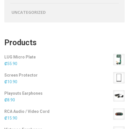
UNCATEGORIZED
Products
LUG Micro Plate
₡
55.90
Screen Protector
₡
10.90
Playouts Earphones
₡
8.90
RCA Audio / Video Cord
₡
15.90