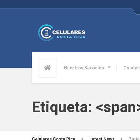
Nuestros Servicios
Conózc
Etiqueta: <span
Celulares Costa Rica
Latest News
Batter