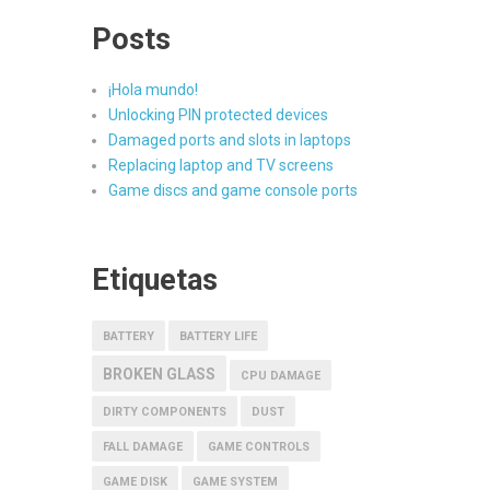
Posts
¡Hola mundo!
Unlocking PIN protected devices
Damaged ports and slots in laptops
Replacing laptop and TV screens
Game discs and game console ports
Etiquetas
BATTERY
BATTERY LIFE
BROKEN GLASS
CPU DAMAGE
DIRTY COMPONENTS
DUST
FALL DAMAGE
GAME CONTROLS
GAME DISK
GAME SYSTEM