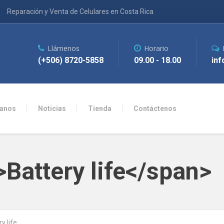
Reparación y Venta de Celulares en Costa Rica
Llámenos
Horario
(+506) 8720-5858
09.00 - 18.00
inf
anos
Noticias
Tienda
Contáctenos
>Battery life</span>
y life