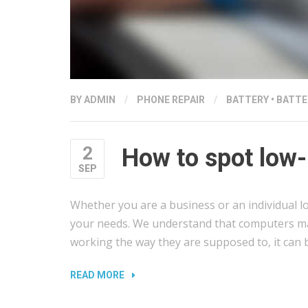
BY
ADMIN
/
PHONE REPAIR
/
BATTERY
•
BATTE
2
How to spot low-l
SEP
Whether you are a business or an individual lo
your needs. We understand that computers ma
working the way they are supposed to, it can b
“HOW
READ MORE
TO
SPOT