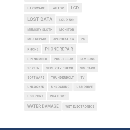
LCD
HARDWARE
LAPTOP
LOST DATA
LOUD FAN
MEMORY SLOTH
MONITOR
MP3 REPAIR
OVERHEATING
PC
PHONE REPAIR
PHONE
PIN NUMBER
PROCESSOR
SAMSUNG
SCREEN
SECURITY CHECK
SIM CARD
SOFTWARE
THUNDERBOLT
TV
UNLOCKED
UNLOCKING
USB DRIVE
USB PORT
VGA PORT
WATER DAMAGE
WET ELECTRONICS